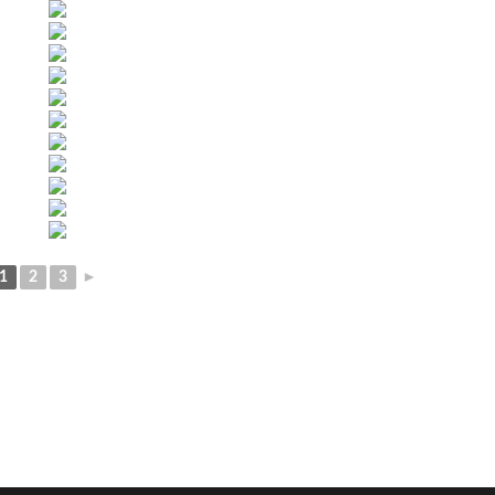
1
2
3
►